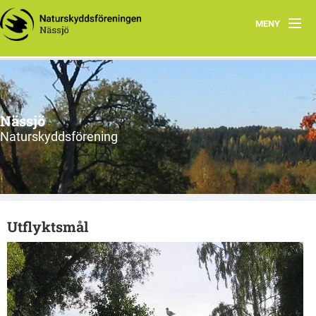
MENY
Hem
Arbetsgrupper
Nässjö
Utflyktsmål
Naturskyddsförening
Om
Utflyktsmål